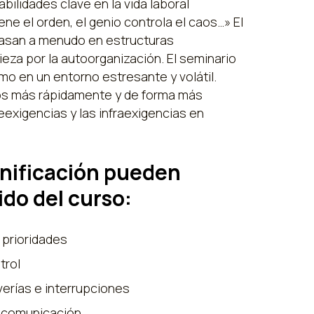
abilidades clave en la vida laboral
e el orden, el genio controla el caos…» El
 basan a menudo en estructuras
ieza por la autoorganización. El seminario
mo en un entorno estresante y volátil.
os más rápidamente y de forma más
reexigencias y las infraexigencias en
anificación pueden
do del curso:
 prioridades
trol
rías e interrupciones
e comunicación